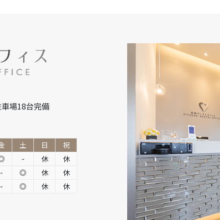
車場18台完備
金
土
日
祝
◎
-
休
休
-
◎
休
休
-
◎
休
休