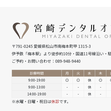
〒791-0245 愛媛県松山市南梅本町甲 1315-3
伊予鉄「梅本駅」より徒歩約10分・国道11号線沿い・駐
ご予約・お問い合わせ：089-948-9440
診療時間
月
火
水
木
9:00-19:00
◎
◎
休
◎
9:00-13:00
-
-
休
-
14:00-19:00
-
-
休
-
※水曜・日曜・祝日は
休診
です。