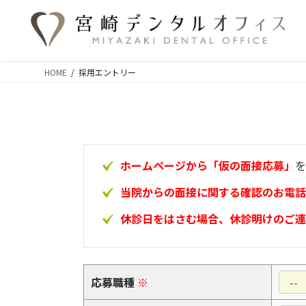
コ
ナ
ン
ビ
テ
ゲ
ン
ー
ツ
シ
HOME
採用エントリー
に
ョ
移
ン
動
に
移
動
ホームページから「仮の面接応募」
を
当院からの面接に関する確認のお電話
休診日をはさむ場合、休診明けのご連
応募職種
※